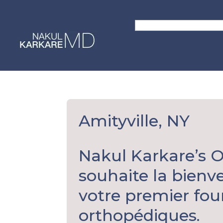
Skip
to
Search
content
for:
Amityville, NY
Nakul Karkare’s 
souhaite la bienve
votre premier fou
orthopédiques.