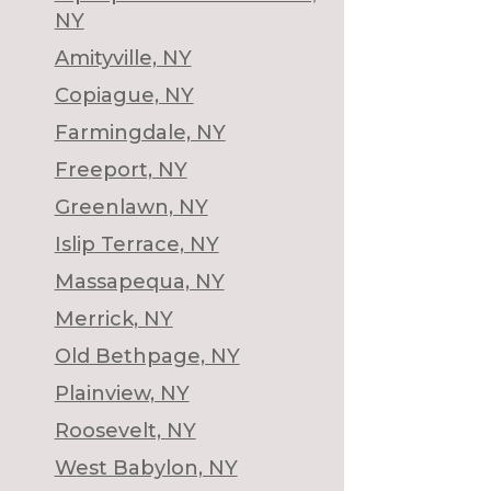
NY
Amityville, NY
Copiague, NY
Farmingdale, NY
Freeport, NY
Greenlawn, NY
Islip Terrace, NY
Massapequa, NY
Merrick, NY
Old Bethpage, NY
Plainview, NY
Roosevelt, NY
West Babylon, NY