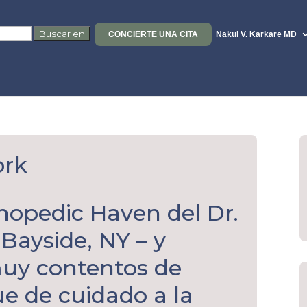
CONCIERTE UNA CITA
Nakul V. Karkare MD
ork
hopedic Haven del Dr.
Bayside, NY – y
uy contentos de
ue de cuidado a la