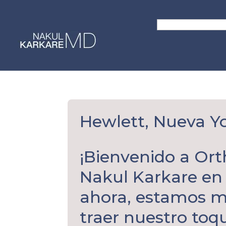
Skip
to
Search
content
for:
Hewlett, Nueva Y
¡Bienvenido a Ort
Nakul Karkare en 
ahora, estamos m
traer nuestro toq