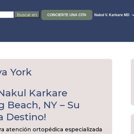
CONCIERTE UNA CITA
Nakul V. Karkare MD
a York
 Nakul Karkare
g Beach, NY – Su
a Destino!
a atención ortopédica especializada