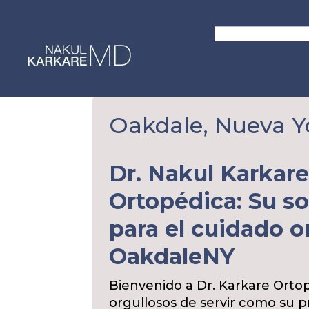
Skip
to
Search
content
for:
Oakdale, Nueva Y
Dr. Nakul Karkar
Ortopédica: Su so
para el cuidado 
Oakdale
NY
Bienvenido a Dr. Karkare Orto
orgullosos de servir como su p