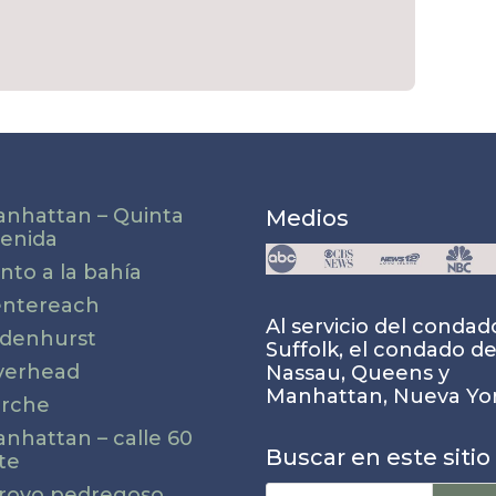
nhattan – Quinta
Medios
enida
nto a la bahía
ntereach
Al servicio del condad
ndenhurst
Suffolk, el condado d
verhead
Nassau, Queens y
Manhattan, Nueva Yor
rche
nhattan – calle 60
Buscar en este sitio
te
Buscar:
royo pedregoso