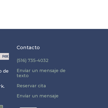
Contacto
(516) 735-4032
Enviar un mensaje de
o de
texto
e
Reservar cita
k.
Enviar un mensaje