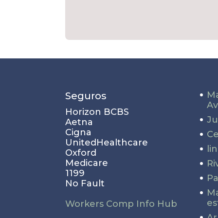
Ma
Seguros
Av
Horizon BCBS
Ju
Aetna
Cigna
Ce
UnitedHealthcare
li
Oxford
Medicare
Ri
1199
Pa
No Fault
Ma
es
Workers Comp Info Hub
Ar