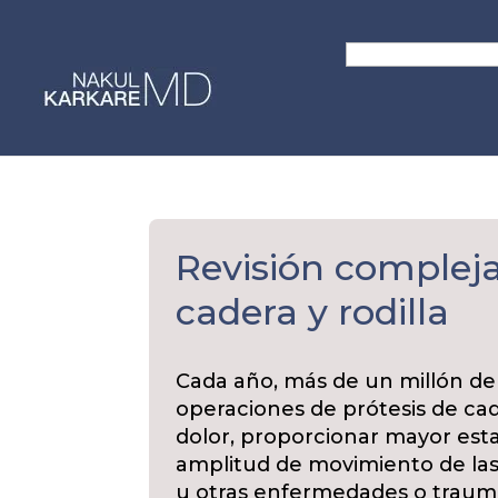
Skip
to
Search
content
for:
Revisión compleja
cadera y rodilla
Cada año, más de un millón d
operaciones de prótesis de cader
dolor, proporcionar mayor estab
amplitud de movimiento de las 
u otras enfermedades o traum