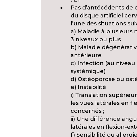
Pas d’antécédents de 
du disque artificiel c
l’une des situations sui
a) Maladie à plusieur
3 niveaux ou plus
b) Maladie dégénérativ
antérieure
c) Infection (au niveau
systémique)
d) Ostéoporose ou ost
e) Instabilité
i) Translation supérie
les vues latérales en f
concernés ;
ii) Une différence angu
latérales en flexion-e
f) Sensibilité ou allerg