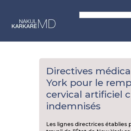
Skip
to
Search
content
for:
Directives médica
York pour le rem
cervical artificiel 
indemnisés
Les lignes directrices établies