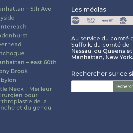
nhattan – 5th Ave
Les médias
yside
ntereach
ndenhurst
Au service du comté 
verhead
Suffolk, du comté de
Nassau, du Queens et
atchogue
Manhattan, New York
nhattan – east 60th
ony Brook
Rechercher sur ce s
bylon
Rechercher :
ttle Neck – Meilleur
irurgien pour
arthroplastie de la
nche et du genou