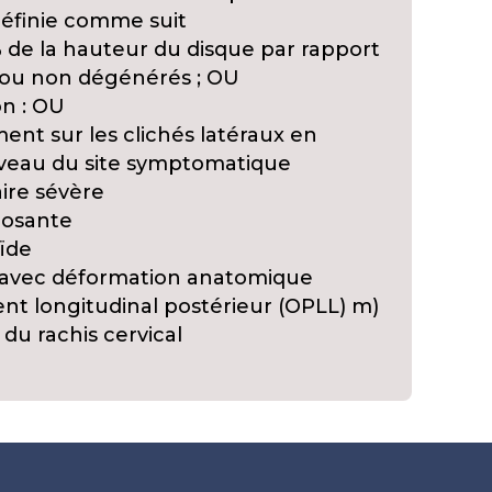
définie comme suit
% de la hauteur du disque par rapport
 ou non dégénérés ; OU
on : OU
ent sur les clichés latéraux en
iveau du site symptomatique
aire sévère
ylosante
oïde
e avec déformation anatomique
ment longitudinal postérieur (OPLL) m)
du rachis cervical