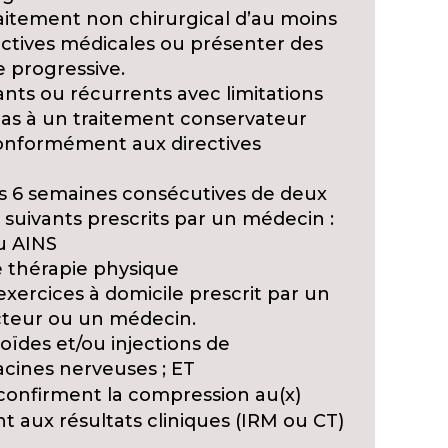
aitement non chirurgical d’au moins
ctives médicales ou présenter des
e progressive.
nts ou récurrents avec limitations
as à un traitement conservateur
conformément aux directives
 6 semaines consécutives de deux
suivants prescrits par un médecin :
ou AINS
 thérapie physique
xercices à domicile prescrit par un
cteur ou un médecin.
roïdes et/ou injections de
acines nerveuses ; ET
confirment la compression au(x)
t aux résultats cliniques (IRM ou CT)