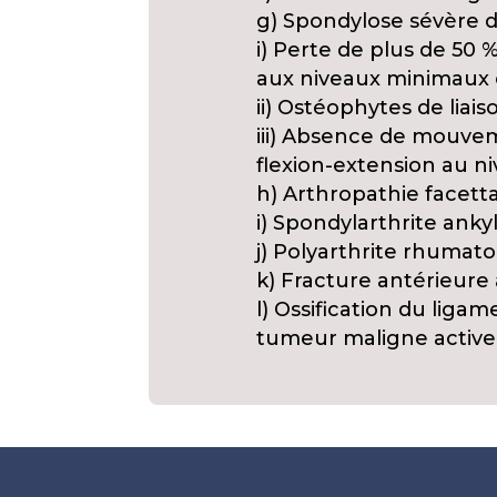
g) Spondylose sévère 
i) Perte de plus de 50 
aux niveaux minimaux
ii) Ostéophytes de liais
iii) Absence de mouvem
flexion-extension au n
h) Arthropathie facett
i) Spondylarthrite ank
j) Polyarthrite rhumat
k) Fracture antérieur
l) Ossification du liga
tumeur maligne active 