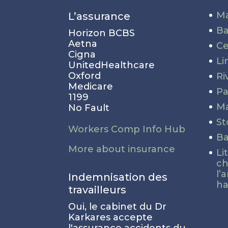
Ma
L’assurance
Ba
Horizon BCBS
Aetna
Ce
Cigna
Li
UnitedHealthcare
Oxford
Ri
Medicare
P
1199
Ma
No Fault
St
Workers Comp Info Hub
Ba
More about insurance
Li
ch
l’
Indemnisation des
ha
travailleurs
Oui, le cabinet du Dr
Karkares accepte
l'assurance accidents du