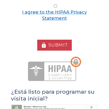
I agree to the HIPAA Privacy Statement
I agree to the HIPAA Privacy
Statement
SUBMIT
lock
¿Está listo para programar su
visita inicial?