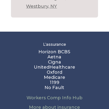
Westbury, NY
L’assurance
Horizon BCBS
Aetna
Cigna
UnitedHealthcare
Oxford
Medicare
1199
No Fault
Workers Comp Info Hub
More about insurance