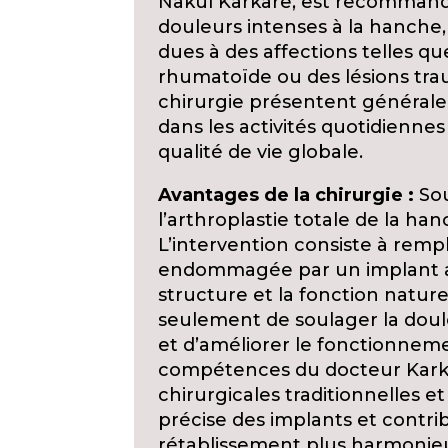
Nakul Karkare, est recommand
douleurs intenses à la hanche,
dues à des affections telles que
rhumatoïde ou des lésions tra
chirurgie présentent générale
dans les activités quotidienne
qualité de vie globale.
Avantages de la chirurgie :
Sou
l’arthroplastie totale de la ha
L’intervention consiste à rempl
endommagée par un implant art
structure et la fonction natur
seulement de soulager la douleu
et d’améliorer le fonctionneme
compétences du docteur Kark
chirurgicales traditionnelles e
précise des implants et contr
rétablissement plus harmonie