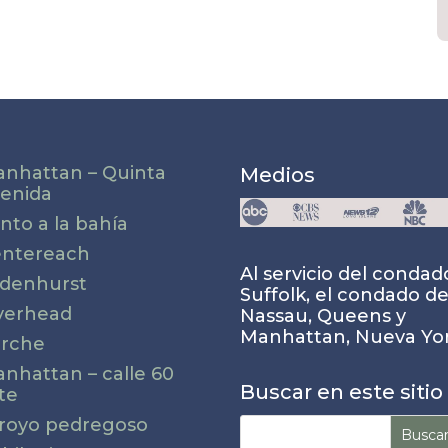
nhattan – Quinta
Medios
enida
nto a la bahía
ntereach
Al servicio del condad
ndenhurst
Suffolk, el condado d
verhead
Nassau, Queens y
Manhattan, Nueva Yor
rche
nhattan – calle 60
Buscar en este sitio
te
Buscar:
royo pedregoso