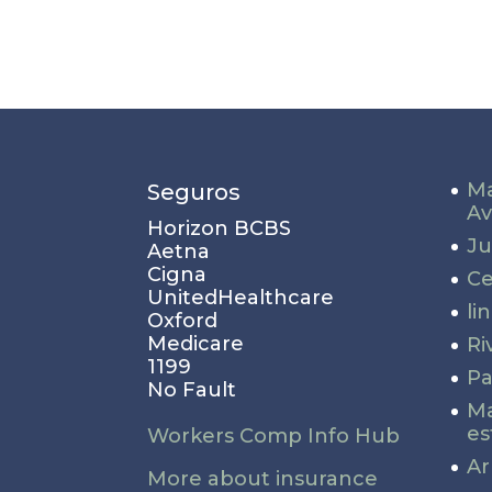
Ma
Seguros
Av
Horizon BCBS
Ju
Aetna
Cigna
Ce
UnitedHealthcare
li
Oxford
Medicare
Ri
1199
Pa
No Fault
Ma
es
Workers Comp Info Hub
Ar
More about insurance