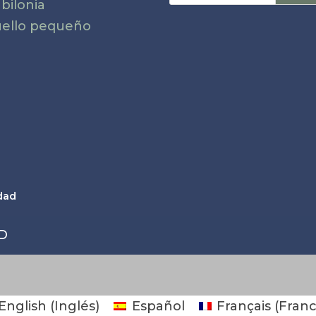
bilonia
ello pequeño
idad
MD
English
(
Inglés
)
Español
Français
(
Fran