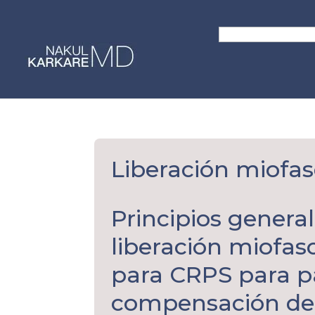
Skip
to
Search
content
for:
Liberación miofas
Principios general
liberación miofasc
para CRPS para p
compensación de 