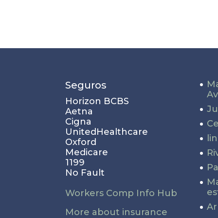
Ma
Seguros
Av
Horizon BCBS
Ju
Aetna
Cigna
Ce
UnitedHealthcare
li
Oxford
Medicare
Ri
1199
Pa
No Fault
Ma
es
Workers Comp Info Hub
Ar
More about insurance