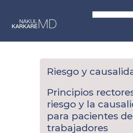
Skip
to
Search
content
for:
Riesgo y causalid
Principios rectore
riesgo y la causal
para pacientes d
trabajadores