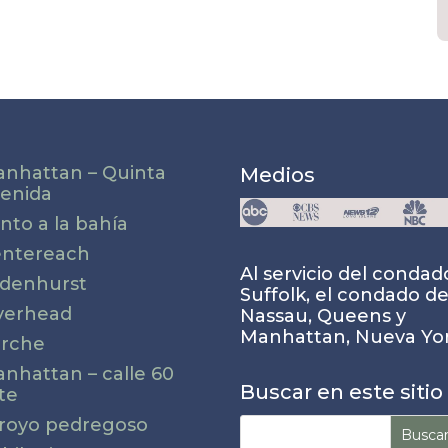
nhattan – Quinta
Medios
enida
nto a la bahía
ntereach
Al servicio del condad
ndenhurst
Suffolk, el condado d
verhead
Nassau, Queens y
Manhattan, Nueva Yor
rche
nhattan – calle 60
Buscar en este sitio
te
Buscar:
royo pedregoso