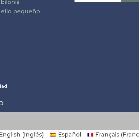
bilonia
ello pequeño
idad
MD
English
(
Inglés
)
Español
Français
(
Fran