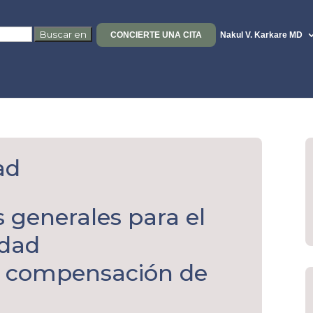
CONCIERTE UNA CITA
Nakul V. Karkare MD
ad
s generales para el
idad
e compensación de