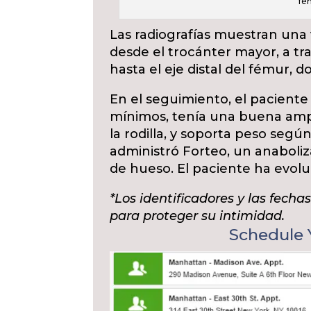
fé
Las radiografías muestran una 
desde el trocánter mayor, a tra
hasta el eje distal del fémur, d
En el seguimiento, el paciente
mínimos, tenía una buena amp
la rodilla, y soporta peso según
administró Forteo, un anaboli
de hueso. El paciente ha evol
*Los identificadores y las fech
para proteger su intimidad.
Schedule Y