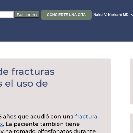
CONCIERTE UNA CITA
Nakul V. Karkare MD
de fracturas
s el uso de
65 años que acudió con una
fractura
x
. La paciente también tiene
 y ha tomado bifosfonatos durante