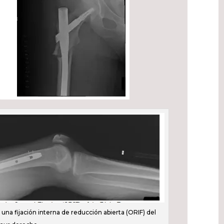
 una fijación interna de reducción abierta (ORIF) del