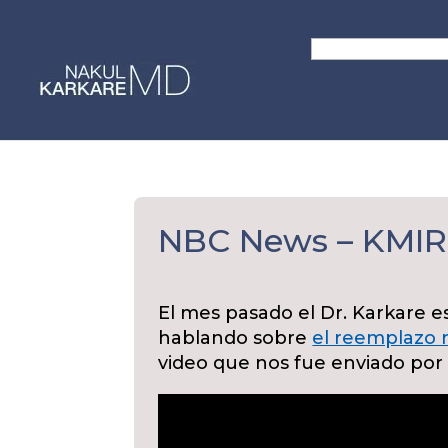
Skip
to
Search
content
for:
NBC News – KMIR
El mes pasado el Dr. Karkare e
hablando sobre
el reemplazo 
video que nos fue enviado por l