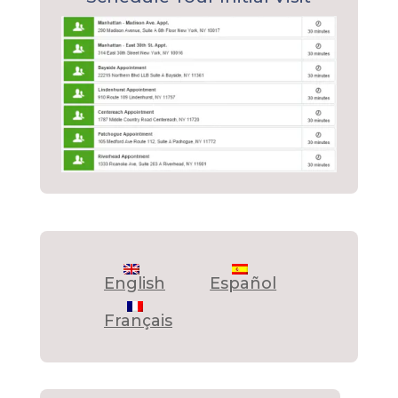
English
Español
Français