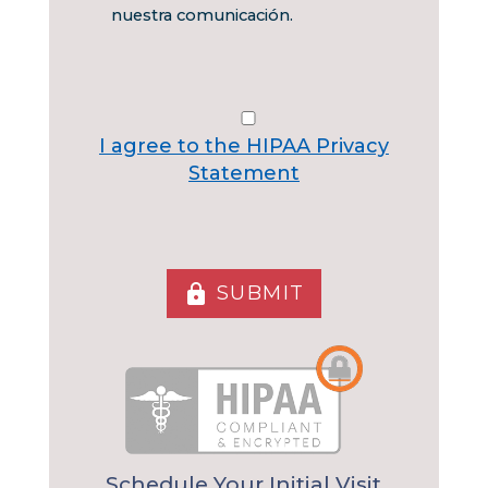
nuestra comunicación.
I agree to the HIPAA Privacy Statement
I agree to the HIPAA Privacy
Statement
SUBMIT
lock
Schedule Your Initial Visit