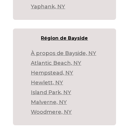
Yaphank, NY
Région de Bayside
À propos de Bayside, NY
Atlantic Beach, NY
Hempstead, NY
Hewlett, NY
Island Park, NY
Malverne, NY
Woodmere, NY