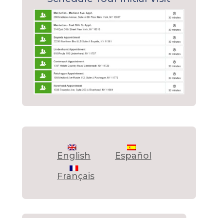
English
Español
Français